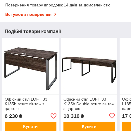
Повернення товару впродовж 14 днів за домовленістю
Всі умови повернення
Подібні товари компанії
Офісний стіл LOFT 33
Офісний стіл LOFT 33
Офіс
К135b венге вінтаж з
К135b Double венге вінтаж
L135
царгою
з царгою
цар
6 230
10 310
17 
₴
₴
Купити
Купити