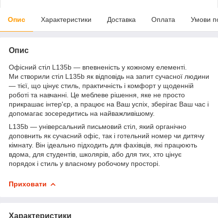
Опис
Характеристики
Доставка
Оплата
Умови п
Опис
Офісний стіл L135b — впевненість у кожному елементі.
Ми створили стіл L135b як відповідь на запит сучасної людини
— тієї, що цінує стиль, практичність і комфорт у щоденній
роботі та навчанні. Це меблеве рішення, яке не просто
прикрашає інтер'єр, а працює на Ваш успіх, зберігає Ваш час і
допомагає зосередитись на найважливішому.
L135b — універсальний письмовий стіл, який органічно
доповнить як сучасний офіс, так і готельний номер чи дитячу
кімнату. Він ідеально підходить для фахівців, які працюють
вдома, для студентів, школярів, або для тих, хто цінує
порядок і стиль у власному робочому просторі.
Приховати
Характеристики