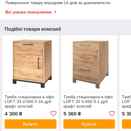
Повернення товару впродовж 14 днів за домовленістю
Всі умови повернення
Подібні товари компанії
Тумба стаціонарна в офіс
Тумба стаціонарна в офіс
Тумб
LOFT 33 V-550-2-1b дуб
LOFT 33 V-450-3-1 дуб
LOFT
крафт золотий
крафт золотий
краф
4 300
5 360
5 3
₴
₴
Купити
Купити