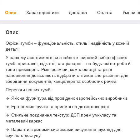
Опис
Характеристики
Доставка
Оплата
Умови п
Опис
Офісні тумби – функціональність, стиль і надійність у кожній
деталі
У нашому асортименті ви знайдете широкий вибір офісних
тумб: приставні, відкатні, стаціонарні – на будь-які потреби й
типи приміщень. Різні розміри, комплектації та рівні
наповнення дозволяють підібрати оптимальне рішення для
зберігання документів, канцелярії та особистих речей.
Переваги наших тумб:
🔹 Якісна фурнітура від провідних європейських виробників
🔹 Ергономічні ручки та приємні на дотик поверхні
🔹 Стильне поєднання текстур: ДСП преміум-класу та
металевий каркас
🔹 Варіанти з різними системами висунення шухляд для
зручного доступу