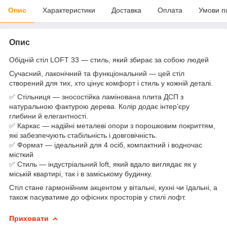
Опис
Характеристики
Доставка
Оплата
Умови п
Опис
Обідній стіл LOFT 33 — стиль, який збирає за собою людей
Сучасний, лаконічний та функціональний — цей стіл
створений для тих, хто цінує комфорт і стиль у кожній деталі.
✅ Стільниця — зносостійка ламінована плита ДСП з
натуральною фактурою дерева. Колір додає інтер’єру
глибини й елегантності.
✅ Каркас — надійні металеві опори з порошковим покриттям,
які забезпечують стабільність і довговічність.
✅ Формат — ідеальний для 4 осіб, компактний і водночас
місткий
✅ Стиль — індустріальний loft, який вдало виглядає як у
міській квартирі, так і в заміському будинку.
Стіл стане гармонійним акцентом у вітальні, кухні чи їдальні, а
також пасуватиме до офісних просторів у стилі лофт.
Приховати