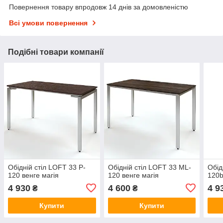
Повернення товару впродовж 14 днів за домовленістю
Всі умови повернення
Подібні товари компанії
Обідній стіл LOFT 33 P-
Обідній стіл LOFT 33 ML-
Обід
120 венге магія
120 венге магія
120b
4 930
4 600
4 9
₴
₴
Купити
Купити