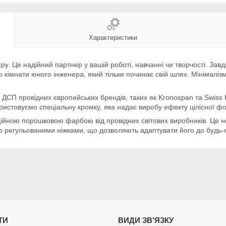
Характеристики
у. Це надійний партнер у вашій роботі, навчанні чи творчості. Зав
о кімнати юного інженера, який тільки починає свій шлях. Мінімалі
о ДСП провідних європейських брендів, таких як Kronospan та Swiss 
ористовуємо спеціальну кромку, яка надає виробу ефекту цілісної ф
ійною порошковою фарбою від провідних світових виробників. Це не 
о регульованими ніжками, що дозволяють адаптувати його до будь-я