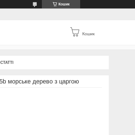
Кошик
Кошик
СТАТТІ
5b морське дерево з царгою