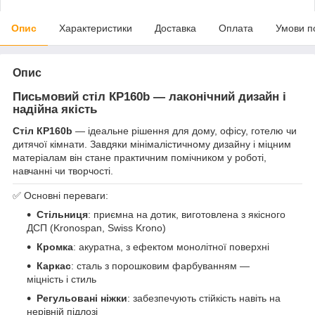
Опис
Характеристики
Доставка
Оплата
Умови п
Опис
Письмовий стіл КP160b — лаконічний дизайн і
надійна якість
Стіл
КP160b
— ідеальне рішення для дому, офісу, готелю чи
дитячої кімнати. Завдяки мінімалістичному дизайну і міцним
матеріалам він стане практичним помічником у роботі,
навчанні чи творчості.
✅ Основні переваги:
Стільниця
: приємна на дотик, виготовлена з якісного
ДСП (Kronospan, Swiss Krono)
Кромка
: акуратна, з ефектом монолітної поверхні
Каркас
: сталь з порошковим фарбуванням —
міцність і стиль
Регульовані ніжки
: забезпечують стійкість навіть на
нерівній підлозі