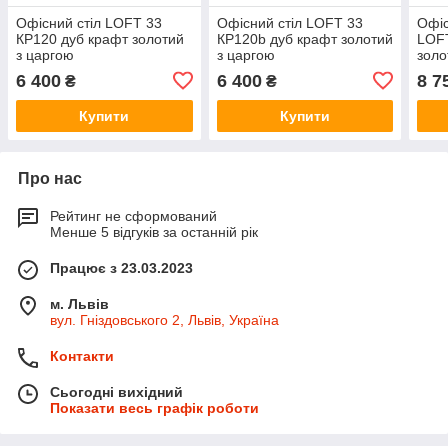
Офісний стіл LOFT 33
Офісний стіл LOFT 33
Офіс
КP120 дуб крафт золотий
КP120b дуб крафт золотий
LOFT
з царгою
з царгою
золо
6 400
6 400
8 7
₴
₴
Купити
Купити
Про нас
Рейтинг не сформований
Менше 5 відгуків за останній рік
Працює з 23.03.2023
м. Львів
вул. Гніздовського 2, Львів, Україна
Контакти
Сьогодні вихідний
Показати весь графік роботи