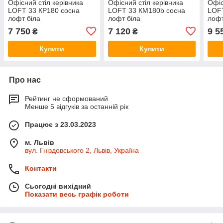
Офісний стіл керівника
Офісний стіл керівника
Офіс
LOFT 33 КP180 сосна
LOFT 33 КM180b сосна
LOFT
лофт біла
лофт біла
лофт
7 750
7 120
9 5
₴
₴
Купити
Купити
Про нас
Рейтинг не сформований
Менше 5 відгуків за останній рік
Працює з 23.03.2023
м. Львів
вул. Гніздовського 2, Львів, Україна
Контакти
Сьогодні вихідний
Показати весь графік роботи