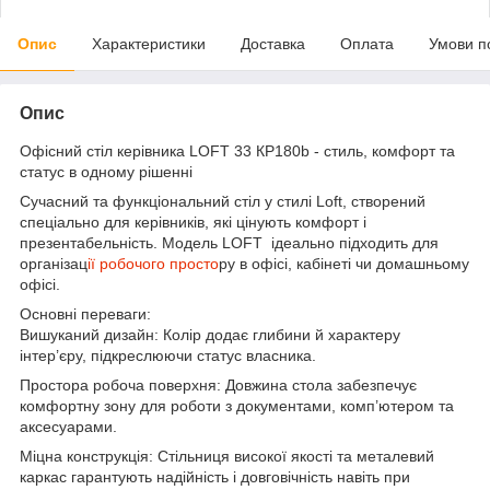
Опис
Характеристики
Доставка
Оплата
Умови п
Опис
Офісний стіл керівника LOFT 33 КP180b - стиль, комфорт та
статус в одному рішенні
Сучасний та функціональний стіл у стилі Loft, створений
спеціально для керівників, які цінують комфорт і
презентабельність. Модель LOFT ідеально підходить для
організац
ії робочого просто
ру в офісі, кабінеті чи домашньому
офісі.
Основні переваги:
Вишуканий дизайн: Колір додає глибини й характеру
інтер’єру, підкреслюючи статус власника.
Простора робоча поверхня: Довжина стола забезпечує
комфортну зону для роботи з документами, комп’ютером та
аксесуарами.
Міцна конструкція: Стільниця високої якості та металевий
каркас гарантують надійність і довговічність навіть при