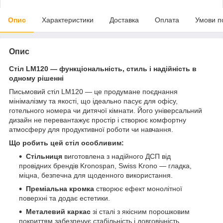
Опис
Характеристики
Доставка
Оплата
Умови п
Опис
Стіл LM120 — функціональність, стиль і надійність в
одному рішенні
Письмовий стіл LM120 — це продумане поєднання
мінімалізму та якості, що ідеально пасує для офісу,
готельного номера чи дитячої кімнати. Його універсальний
дизайн не перевантажує простір і створює комфортну
атмосферу для продуктивної роботи чи навчання.
Що робить цей стіл особливим:
Стільниця
виготовлена з надійного ДСП від
провідних брендів Kronospan, Swiss Krono — гладка,
міцна, безпечна для щоденного використання.
Преміальна кромка
створює ефект монолітної
поверхні та додає естетики.
Металевий каркас
зі сталі з якісним порошковим
покриттям забезпечує стабільність і довговічність.