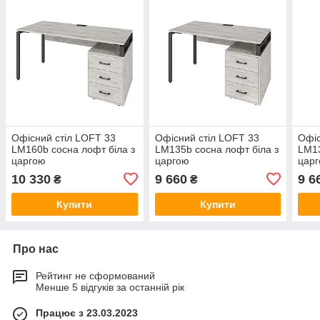
Офісний стіл LOFT 33
Офісний стіл LOFT 33
Офіс
LM160b сосна лофт біла з
LM135b сосна лофт біла з
LM13
царгою
царгою
цар
10 330
9 660
9 6
₴
₴
Купити
Купити
Про нас
Рейтинг не сформований
Менше 5 відгуків за останній рік
Працює з 23.03.2023