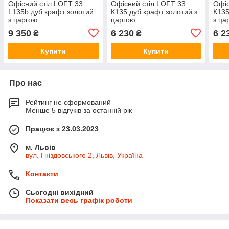
Офісний стіл LOFT 33
Офісний стіл LOFT 33
Офіс
L135b дуб крафт золотий
К135 дуб крафт золотий з
К135
з царгою
царгою
з ца
9 350
6 230
6 2
₴
₴
Купити
Купити
Про нас
Рейтинг не сформований
Менше 5 відгуків за останній рік
Працює з 23.03.2023
м. Львів
вул. Гніздовського 2, Львів, Україна
Контакти
Сьогодні вихідний
Показати весь графік роботи