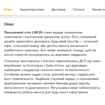
Опис
Характеристики
Доставка
Оплата
Умови п
Опис
Письмовий стіл LM135
стане вашим незамінним
помічником і натхненним джерелом успіху. Його стриманий
дизайн гармонійно доповнить будь-який простір — сучасний
офіс, готельний номер або дитячу кімнату маленького
майбутнього інженера. Все зайве залишено позаду, щоб ви
могли повністю зосередитись на важливих завданнях.
Стільниця виготовлена з якісного європейського ДСП від таких
виробників, як Kronospan і Swiss Krono, що відповідає
найвищим стандартам технологічності та екологічності.
Особлива кромка надає столу цілісний вигляд і підкреслює
його преміальність. Надійний сталевий каркас із порошковим
фарбуванням провідних світових брендів додає виробу
витонченості та довговічності. Регульовані ніжки забезпечують
комфортну робочу висоту для будь-якого користувача.