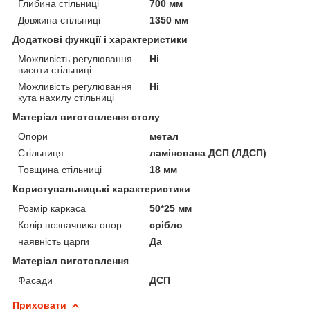
Глибина стільниці
700 мм
Довжина стільниці
1350 мм
Додаткові функції і характеристики
Можливість регулювання
Ні
висоти стільниці
Можливість регулювання
Ні
кута нахилу стільниці
Матеріал виготовлення столу
Опори
метал
Стільниця
ламінована ДСП (ЛДСП)
Товщина стільниці
18 мм
Користувальницькі характеристики
Розмір каркаса
50*25 мм
Колір позначника опор
срібло
наявність царги
Да
Матеріал виготовлення
Фасади
ДСП
Приховати