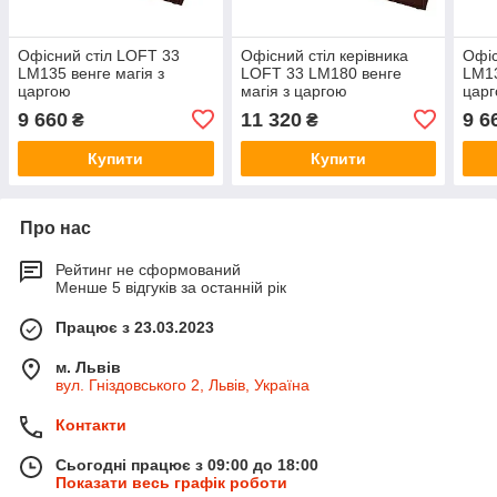
Офісний стіл LOFT 33
Офісний стіл керівника
Офіс
LM135 венге магія з
LOFT 33 LM180 венге
LM13
царгою
магія з царгою
цар
9 660
11 320
9 6
₴
₴
Купити
Купити
Про нас
Рейтинг не сформований
Менше 5 відгуків за останній рік
Працює з 23.03.2023
м. Львів
вул. Гніздовського 2, Львів, Україна
Контакти
Сьогодні працює з 09:00 до 18:00
Показати весь графік роботи