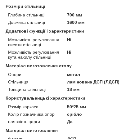
Розміри стільниці
Глибина стільниці
700 мм
Довжина стільниці
1600 мм
Додаткові функції і характеристики
Можливість регулювання
Ні
висоти стільниці
Можливість регулювання
Ні
кута нахилу стільниці
Матеріал виготовлення столу
Опори
метал
Стільниця
ламінована ДСП (ЛДСП)
Товщина стільниці
18 мм
Користувальницькі характеристики
Розмір каркаса
50*25 мм
Колір позначника опор
срібло
наявність царги
Да
Матеріал виготовлення
Фасади
ДСП