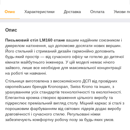
Опис
Характеристики
Доставка
Оплата
Умови п
Опис
Письмовий стіл LM160 стане
вашим надійним союзником і
джерелом натхнення, що допоможе досягати нових вершин.
Його стильний і стриманий дизайн гармонійно доповнить
будь-який простір — від сучасного офісу чи готелю до дитячої
кімнати майбутнього інженера. У цій моделі немає нічого
зайвого, лише все необхідне для максимальної концентрації
на роботі чи навчанні.
Стільниця виготовлена з високоякісного ДСП від провідних
європейських брендів Kronospan, Swiss Krono та інших, з
урахуванням усіх стандартів технологічності та екологічності.
Елегантна кромка створює враження цільного виробу та
підкреслює преміальний вигляд столу. Міцний каркас зі сталі з
порошковим фарбуванням від світових лідерів додає виробу
довговічності і сучасного стилю. Регульовані ніжки
забезпечують комфортну робочу позу за будь-яких умов.