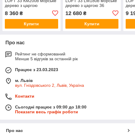
LOFT 33 КM200b морське
LOFT 33 LM180b морське
LOFT
дерево з царгою
дерево з царгою 36
дере
8 360
12 680
9 1
₴
₴
Купити
Купити
Про нас
Рейтинг не сформований
Менше 5 відгуків за останній рік
Працює з 23.03.2023
м. Львів
вул. Гніздовського 2, Львів, Україна
Контакти
Сьогодні працює з 09:00 до 18:00
Показати весь графік роботи
Про нас