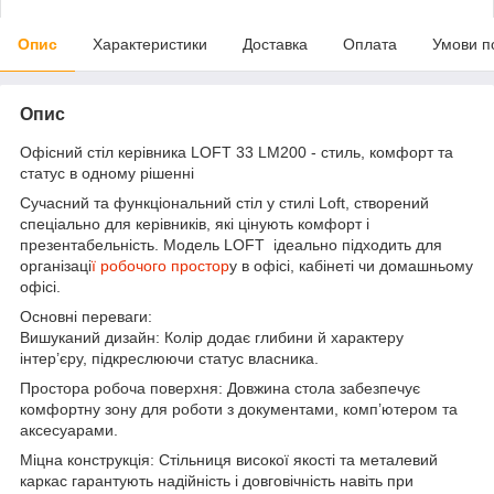
Опис
Характеристики
Доставка
Оплата
Умови п
Опис
Офісний стіл керівника LOFT 33 LM200 - стиль, комфорт та
статус в одному рішенні
Сучасний та функціональний стіл у стилі Loft, створений
спеціально для керівників, які цінують комфорт і
презентабельність. Модель LOFT ідеально підходить для
організаці
ї робочого простор
у в офісі, кабінеті чи домашньому
офісі.
Основні переваги:
Вишуканий дизайн: Колір додає глибини й характеру
інтер’єру, підкреслюючи статус власника.
Простора робоча поверхня: Довжина стола забезпечує
комфортну зону для роботи з документами, комп’ютером та
аксесуарами.
Міцна конструкція: Стільниця високої якості та металевий
каркас гарантують надійність і довговічність навіть при