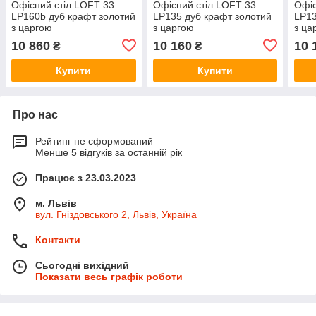
Офісний стіл LOFT 33
Офісний стіл LOFT 33
Офіс
LP160b дуб крафт золотий
LP135 дуб крафт золотий
LP13
з царгою
з царгою
з ца
10 860
10 160
10 
₴
₴
Купити
Купити
Про нас
Рейтинг не сформований
Менше 5 відгуків за останній рік
Працює з 23.03.2023
м. Львів
вул. Гніздовського 2, Львів, Україна
Контакти
Сьогодні вихідний
Показати весь графік роботи