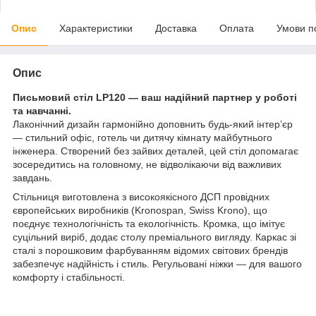
Опис
Характеристики
Доставка
Оплата
Умови п
Опис
Письмовий стіл LP120 — ваш надійний партнер у роботі
та навчанні.
Лаконічний дизайн гармонійно доповнить будь-який інтер’єр
— стильний офіс, готель чи дитячу кімнату майбутнього
інженера. Створений без зайвих деталей, цей стіл допомагає
зосередитись на головному, не відволікаючи від важливих
завдань.
Стільниця виготовлена з високоякісного ДСП провідних
європейських виробників (Kronospan, Swiss Krono), що
поєднує технологічність та екологічність. Кромка, що імітує
суцільний виріб, додає столу преміального вигляду. Каркас зі
сталі з порошковим фарбуванням відомих світових брендів
забезпечує надійність і стиль. Регульовані ніжки — для вашого
комфорту і стабільності.