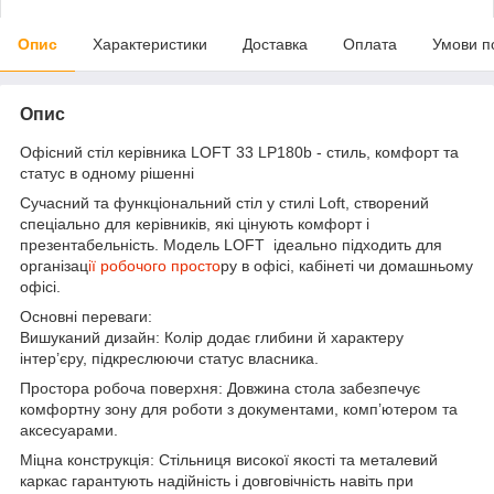
Опис
Характеристики
Доставка
Оплата
Умови п
Опис
Офісний стіл керівника LOFT 33 LP180b - стиль, комфорт та
статус в одному рішенні
Сучасний та функціональний стіл у стилі Loft, створений
спеціально для керівників, які цінують комфорт і
презентабельність. Модель LOFT ідеально підходить для
організац
ії робочого просто
ру в офісі, кабінеті чи домашньому
офісі.
Основні переваги:
Вишуканий дизайн: Колір додає глибини й характеру
інтер’єру, підкреслюючи статус власника.
Простора робоча поверхня: Довжина стола забезпечує
комфортну зону для роботи з документами, комп’ютером та
аксесуарами.
Міцна конструкція: Стільниця високої якості та металевий
каркас гарантують надійність і довговічність навіть при