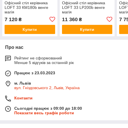
Офісний стіл керівника
Офісний стіл керівника
Офіс
LOFT 33 КM180b венге
LOFT 33 LP200b венге
LOFT
магія
магія
магі
7 120
11 360
7 7
₴
₴
Купити
Купити
Про нас
Рейтинг не сформований
Менше 5 відгуків за останній рік
Працює з 23.03.2023
м. Львів
вул. Гніздовського 2, Львів, Україна
Контакти
Сьогодні працює з 09:00 до 18:00
Показати весь графік роботи