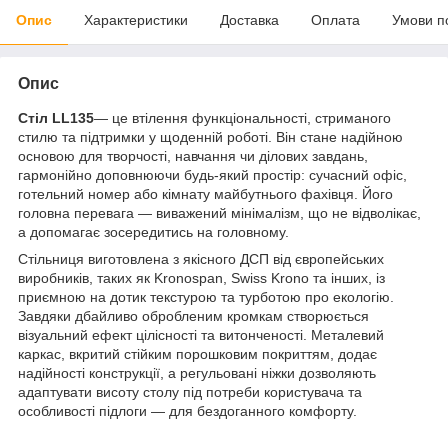
Опис
Характеристики
Доставка
Оплата
Умови п
Опис
Стіл LL135
— це втілення функціональності, стриманого
стилю та підтримки у щоденній роботі. Він стане надійною
основою для творчості, навчання чи ділових завдань,
гармонійно доповнюючи будь-який простір: сучасний офіс,
готельний номер або кімнату майбутнього фахівця. Його
головна перевага — виважений мінімалізм, що не відволікає,
а допомагає зосередитись на головному.
Стільниця виготовлена з якісного ДСП від європейських
виробників, таких як Kronospan, Swiss Krono та інших, із
приємною на дотик текстурою та турботою про екологію.
Завдяки дбайливо обробленим кромкам створюється
візуальний ефект цілісності та витонченості. Металевий
каркас, вкритий стійким порошковим покриттям, додає
надійності конструкції, а регульовані ніжки дозволяють
адаптувати висоту столу під потреби користувача та
особливості підлоги — для бездоганного комфорту.