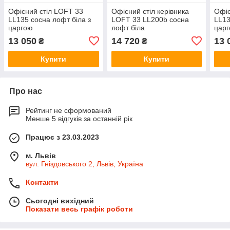
Офісний стіл LOFT 33
Офісний стіл керівника
Офіс
LL135 сосна лофт біла з
LOFT 33 LL200b сосна
LL13
царгою
лофт біла
цар
13 050
14 720
13 
₴
₴
Купити
Купити
Про нас
Рейтинг не сформований
Менше 5 відгуків за останній рік
Працює з 23.03.2023
м. Львів
вул. Гніздовського 2, Львів, Україна
Контакти
Сьогодні вихідний
Показати весь графік роботи