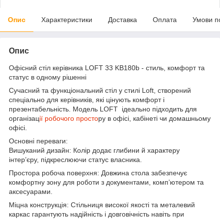
Опис
Характеристики
Доставка
Оплата
Умови п
Опис
Офісний стіл керівника LOFT 33 KB180b - стиль, комфорт та
статус в одному рішенні
Сучасний та функціональний стіл у стилі Loft, створений
спеціально для керівників, які цінують комфорт і
презентабельність. Модель LOFT ідеально підходить для
організац
ії робочого просто
ру в офісі, кабінеті чи домашньому
офісі.
Основні переваги:
Вишуканий дизайн: Колір додає глибини й характеру
інтер’єру, підкреслюючи статус власника.
Простора робоча поверхня: Довжина стола забезпечує
комфортну зону для роботи з документами, комп’ютером та
аксесуарами.
Міцна конструкція: Стільниця високої якості та металевий
каркас гарантують надійність і довговічність навіть при