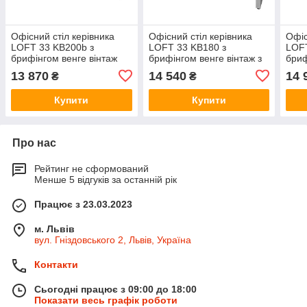
Офісний стіл керівника
Офісний стіл керівника
Офіс
LOFT 33 KB200b з
LOFT 33 KB180 з
LOFT
брифінгом венге вінтаж
брифінгом венге вінтаж з
бриф
царгою
цар
13 870
14 540
14 
₴
₴
Купити
Купити
Про нас
Рейтинг не сформований
Менше 5 відгуків за останній рік
Працює з 23.03.2023
м. Львів
вул. Гніздовського 2, Львів, Україна
Контакти
Сьогодні працює з 09:00 до 18:00
Показати весь графік роботи