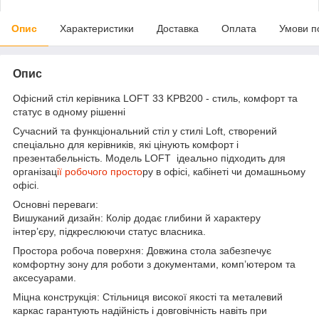
Опис
Характеристики
Доставка
Оплата
Умови п
Опис
Офісний стіл керівника LOFT 33 KPB200 - стиль, комфорт та
статус в одному рішенні
Сучасний та функціональний стіл у стилі Loft, створений
спеціально для керівників, які цінують комфорт і
презентабельність. Модель LOFT ідеально підходить для
організац
ії робочого просто
ру в офісі, кабінеті чи домашньому
офісі.
Основні переваги:
Вишуканий дизайн: Колір додає глибини й характеру
інтер’єру, підкреслюючи статус власника.
Простора робоча поверхня: Довжина стола забезпечує
комфортну зону для роботи з документами, комп’ютером та
аксесуарами.
Міцна конструкція: Стільниця високої якості та металевий
каркас гарантують надійність і довговічність навіть при