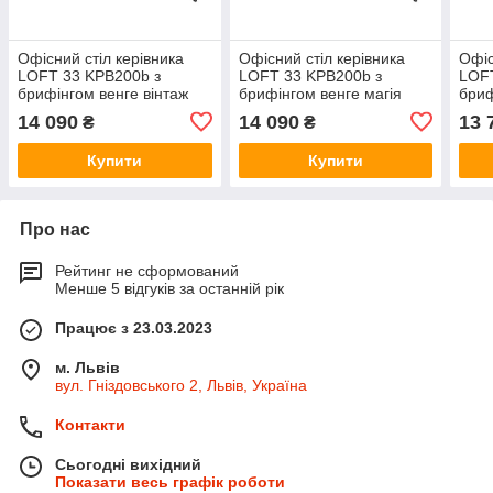
Офісний стіл керівника
Офісний стіл керівника
Офіс
LOFT 33 KPB200b з
LOFT 33 KPB200b з
LOFT
брифінгом венге вінтаж
брифінгом венге магія
бриф
14 090
14 090
13 
₴
₴
Купити
Купити
Про нас
Рейтинг не сформований
Менше 5 відгуків за останній рік
Працює з 23.03.2023
м. Львів
вул. Гніздовського 2, Львів, Україна
Контакти
Сьогодні вихідний
Показати весь графік роботи