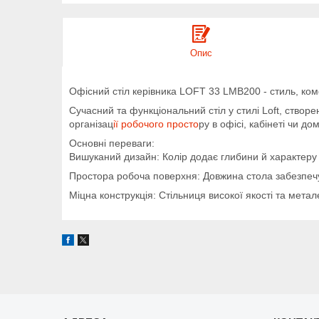
Опис
Офісний стіл керівника LOFT 33 LMB200 - стиль, ком
Сучасний та функціональний стіл у стилі Loft, створ
організац
ії робочого просто
ру в офісі, кабінеті чи д
Основні переваги:
Вишуканий дизайн: Колір додає глибини й характеру 
Простора робоча поверхня: Довжина стола забезпеч
Міцна конструкція: Стільниця високої якості та мета