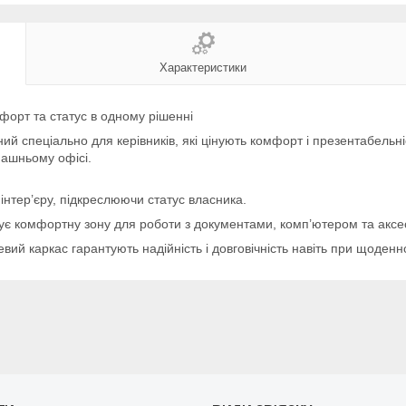
Характеристики
форт та статус в одному рішенні
ений спеціально для керівників, які цінують комфорт і презентабел
омашньому офісі.
інтер’єру, підкреслюючи статус власника.
ує комфортну зону для роботи з документами, комп’ютером та акс
левий каркас гарантують надійність і довговічність навіть при щоден