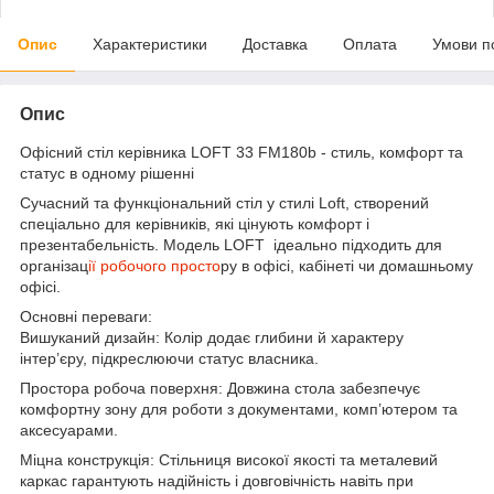
Опис
Характеристики
Доставка
Оплата
Умови п
Опис
Офісний стіл керівника LOFT 33 FM180b - стиль, комфорт та
статус в одному рішенні
Сучасний та функціональний стіл у стилі Loft, створений
спеціально для керівників, які цінують комфорт і
презентабельність. Модель LOFT ідеально підходить для
організац
ії робочого просто
ру в офісі, кабінеті чи домашньому
офісі.
Основні переваги:
Вишуканий дизайн: Колір додає глибини й характеру
інтер’єру, підкреслюючи статус власника.
Простора робоча поверхня: Довжина стола забезпечує
комфортну зону для роботи з документами, комп’ютером та
аксесуарами.
Міцна конструкція: Стільниця високої якості та металевий
каркас гарантують надійність і довговічність навіть при