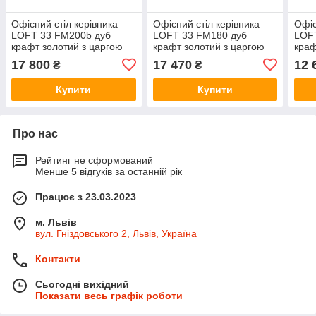
Офісний стіл керівника
Офісний стіл керівника
Офіс
LOFT 33 FM200b дуб
LOFT 33 FM180 дуб
LOF
крафт золотий з царгою
крафт золотий з царгою
краф
36
17 800
17 470
12 
₴
₴
Купити
Купити
Про нас
Рейтинг не сформований
Менше 5 відгуків за останній рік
Працює з 23.03.2023
м. Львів
вул. Гніздовського 2, Львів, Україна
Контакти
Сьогодні вихідний
Показати весь графік роботи