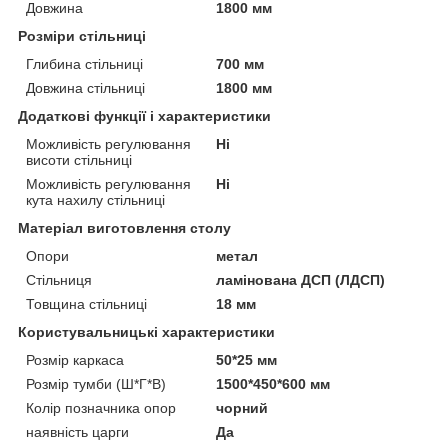
Довжина
1800 мм
Розміри стільниці
Глибина стільниці
700 мм
Довжина стільниці
1800 мм
Додаткові функції і характеристики
Можливість регулювання
Ні
висоти стільниці
Можливість регулювання
Ні
кута нахилу стільниці
Матеріал виготовлення столу
Опори
метал
Стільниця
ламінована ДСП (ЛДСП)
Товщина стільниці
18 мм
Користувальницькі характеристики
Розмір каркаса
50*25 мм
Розмір тумби (Ш*Г*В)
1500*450*600 мм
Колір позначника опор
чорний
наявність царги
Да