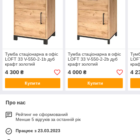
Тумба стаціонарна в офіс
Тумба стаціонарна в офіс
Тумб
LOFT 33 V-550-2-1b дуб
LOFT 33 V-550-2-2b дуб
LOFT
крафт золотий
крафт золотий
краф
4 300
4 000
4 2
₴
₴
Купити
Купити
Про нас
Рейтинг не сформований
Менше 5 відгуків за останній рік
Працює з 23.03.2023